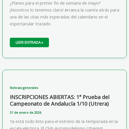
¿Planes para el primer fin de semana de mayo?
¡Nosotros lo tenemos claro! Arranca la cuenta atrás para
una de las citas más esperadas del calendario en el
espectacular trazado
🚨
LEER ENTRADA »
¡ABRIMOS
INSCRIPCIONES
PARA
ANTAS!
🚨
Noticias generales
INSCRIPCIONES ABIERTAS: 1ª Prueba del
Campeonato de Andalucía 1/10 (Utrera)
31 de enero de 2026
Ya está todo listo para el estreno de la temporada en la
escala eléctrica. El Club Automodelismo Utremol