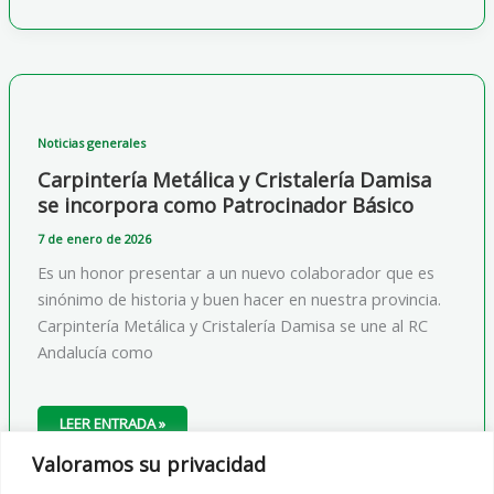
SE
UNE
AL
EQUIPO
COMO
PATROCINADOR
BÁSICO!
Noticias generales
Carpintería Metálica y Cristalería Damisa
se incorpora como Patrocinador Básico
7 de enero de 2026
Es un honor presentar a un nuevo colaborador que es
sinónimo de historia y buen hacer en nuestra provincia.
Carpintería Metálica y Cristalería Damisa se une al RC
Andalucía como
CARPINTERÍA
LEER ENTRADA »
METÁLICA
Y
Valoramos su privacidad
CRISTALERÍA
DAMISA
SE