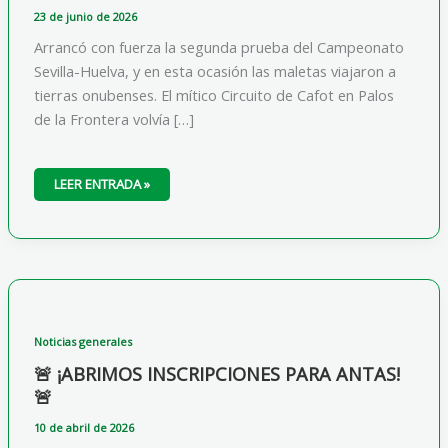
23 de junio de 2026
Arrancó con fuerza la segunda prueba del Campeonato
Sevilla-Huelva, y en esta ocasión las maletas viajaron a
tierras onubenses. El mítico Circuito de Cafot en Palos
de la Frontera volvía […]
🏁
LEER ENTRADA »
CRÓNICA:
CALOR,
REGRESOS
HISTÓRICOS
Y
EL
DOMINIO
DE
«EL
INTRATABLE»
EN
PALOS
Noticias generales
DE
LA
🚨 ¡ABRIMOS INSCRIPCIONES PARA ANTAS!
FRONTERA
🏁
🚨
10 de abril de 2026