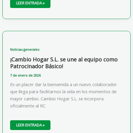
¡MEDIALIA
LEER ENTRADA »
GROUP
(ROQUETAS
DE
MAR)
SE
INCORPORA
COMO
PATROCINADOR
BÁSICO!
Noticias generales
¡Cambio Hogar S.L. se une al equipo como
Patrocinador Básico!
7 de enero de 2026
Es un placer dar la bienvenida a un nuevo colaborador
que llega para facilitarnos la vida en los momentos de
mayor cambio. Cambio Hogar S.L. se incorpora
oficialmente al RC
¡CAMBIO
LEER ENTRADA »
HOGAR
S.L.