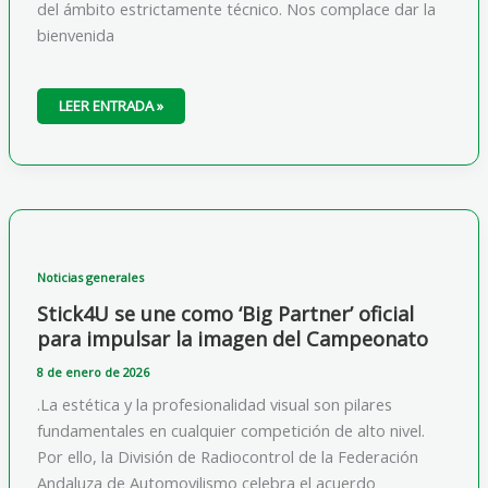
del ámbito estrictamente técnico. Nos complace dar la
bienvenida
LA
LEER ENTRADA »
FIRMA
DE
CUIDADO
MASCULINO
MR
MATEO
SE
INCORPORA
COMO
PATROCINADOR
BÁSICO
Noticias generales
Stick4U se une como ‘Big Partner’ oficial
para impulsar la imagen del Campeonato
8 de enero de 2026
.La estética y la profesionalidad visual son pilares
fundamentales en cualquier competición de alto nivel.
Por ello, la División de Radiocontrol de la Federación
Andaluza de Automovilismo celebra el acuerdo