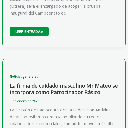
(Utrera) será el encargado de acoger la prueba
inaugural del Campeonato de
INSCRIPCIONES
LEER ENTRADA »
ABIERTAS:
1ª
PRUEBA
DEL
CAMPEONATO
DE
ANDALUCÍA
1/10
(UTRERA)
Noticias generales
La firma de cuidado masculino Mr Mateo se
incorpora como Patrocinador Básico
8 de enero de 2026
La División de Radiocontrol de la Federación Andaluza
de Automovilismo continúa ampliando su red de
colaboradores comerciales, sumando apoyos más allá