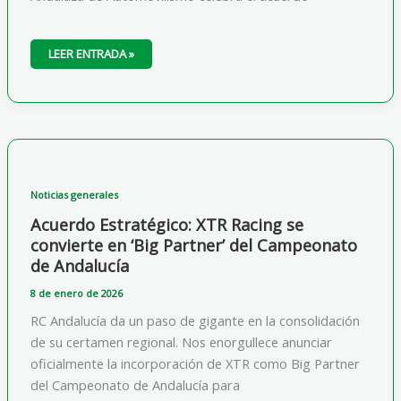
STICK4U
LEER ENTRADA »
SE
UNE
COMO
‘BIG
PARTNER’
OFICIAL
PARA
IMPULSAR
LA
IMAGEN
DEL
CAMPEONATO
Noticias generales
Acuerdo Estratégico: XTR Racing se
convierte en ‘Big Partner’ del Campeonato
de Andalucía
8 de enero de 2026
RC Andalucía da un paso de gigante en la consolidación
de su certamen regional. Nos enorgullece anunciar
oficialmente la incorporación de XTR como Big Partner
del Campeonato de Andalucía para