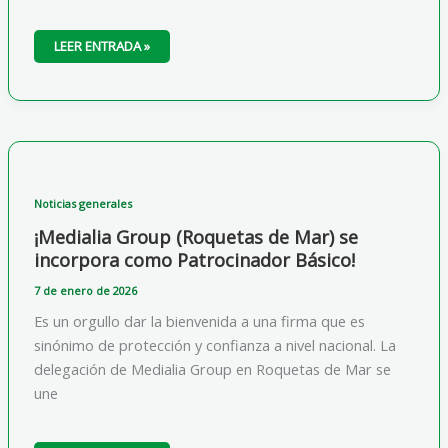
ACUERDO
LEER ENTRADA »
ESTRATÉGICO:
XTR
RACING
SE
CONVIERTE
EN
‘BIG
PARTNER’
DEL
CAMPEONATO
DE
ANDALUCÍA
Noticias generales
¡Medialia Group (Roquetas de Mar) se
incorpora como Patrocinador Básico!
7 de enero de 2026
Es un orgullo dar la bienvenida a una firma que es
sinónimo de protección y confianza a nivel nacional. La
delegación de Medialia Group en Roquetas de Mar se
une