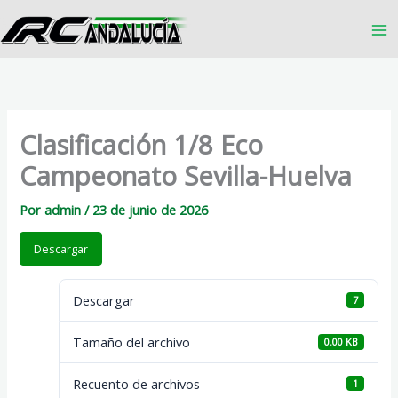
Ir
al
contenido
Clasificación 1/8 Eco
Campeonato Sevilla-Huelva
Por
admin
/
23 de junio de 2026
Descargar
Descargar
7
Tamaño del archivo
0.00 KB
Recuento de archivos
1