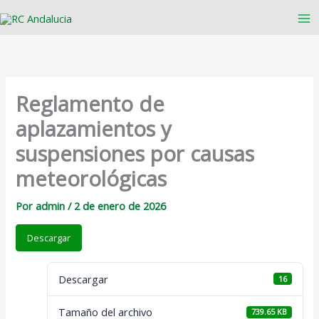
Ir
al
contenido
Reglamento de
aplazamientos y
suspensiones por causas
meteorológicas
Por
admin
/
2 de enero de 2026
Descargar
Descargar
16
Tamaño del archivo
739.65 KB