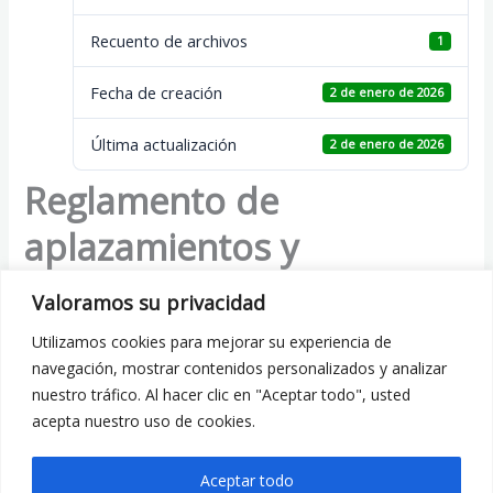
Recuento de archivos
1
Fecha de creación
2 de enero de 2026
Última actualización
2 de enero de 2026
Reglamento de
aplazamientos y
suspensiones por causas
Valoramos su privacidad
meteorológicas
Utilizamos cookies para mejorar su experiencia de
navegación, mostrar contenidos personalizados y analizar
nuestro tráfico. Al hacer clic en "Aceptar todo", usted
acepta nuestro uso de cookies.
ANTERIOR
SIGUIENTE
Aceptar todo