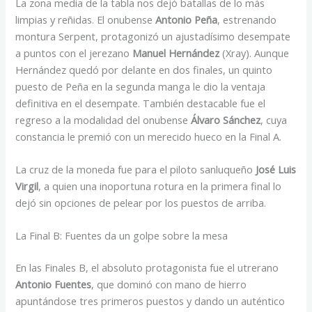
La zona media de la tabla nos dejó batallas de lo más
limpias y reñidas. El onubense
Antonio Peña
, estrenando
montura Serpent, protagonizó un ajustadísimo desempate
a puntos con el jerezano
Manuel Hernández
(Xray). Aunque
Hernández quedó por delante en dos finales, un quinto
puesto de Peña en la segunda manga le dio la ventaja
definitiva en el desempate. También destacable fue el
regreso a la modalidad del onubense
Álvaro Sánchez
, cuya
constancia le premió con un merecido hueco en la Final A.
La cruz de la moneda fue para el piloto sanluqueño
José Luis
Virgil
, a quien una inoportuna rotura en la primera final lo
dejó sin opciones de pelear por los puestos de arriba.
La Final B: Fuentes da un golpe sobre la mesa
En las Finales B, el absoluto protagonista fue el utrerano
Antonio Fuentes
, que dominó con mano de hierro
apuntándose tres primeros puestos y dando un auténtico