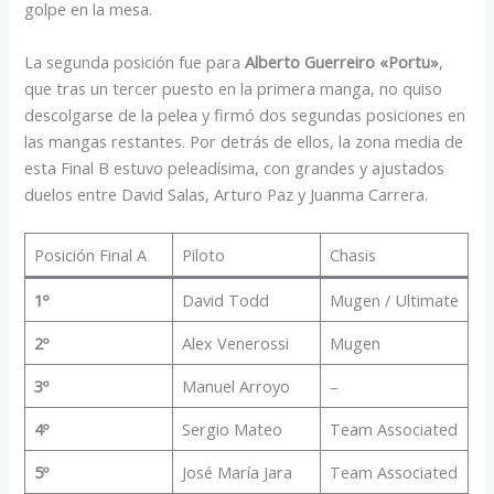
golpe en la mesa.
La segunda posición fue para
Alberto Guerreiro «Portu»
,
que tras un tercer puesto en la primera manga, no quiso
descolgarse de la pelea y firmó dos segundas posiciones en
las mangas restantes. Por detrás de ellos, la zona media de
esta Final B estuvo peleadísima, con grandes y ajustados
duelos entre David Salas, Arturo Paz y Juanma Carrera.
Posición Final A
Piloto
Chasis
1º
David Todd
Mugen / Ultimate
2º
Alex Venerossi
Mugen
3º
Manuel Arroyo
–
4º
Sergio Mateo
Team Associated
5º
José María Jara
Team Associated