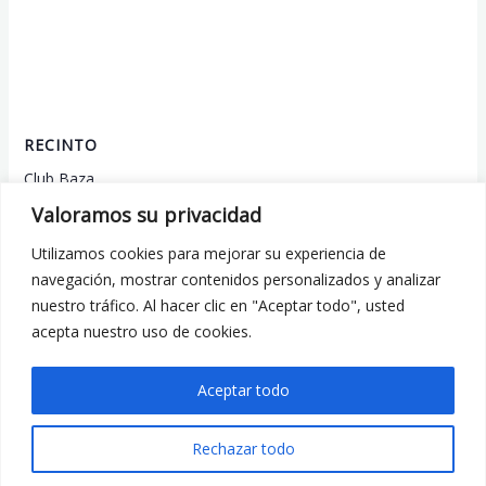
RECINTO
Club Baza
BastiRacing RC
Valoramos su privacidad
Baza
,
Almería
18800
Spain
+ Google Map
Utilizamos cookies para mejorar su experiencia de
navegación, mostrar contenidos personalizados y analizar
nuestro tráfico. Al hacer clic en "Aceptar todo", usted
2ª Prueba Campeonato Sevilla –
3ª Prueba Campeonato de
acepta nuestro uso de cookies.
Andalucía 1/8
Huelva 1/10 TT
Aceptar todo
Todos los derechos © 2026 RC Andalucia
Rechazar todo