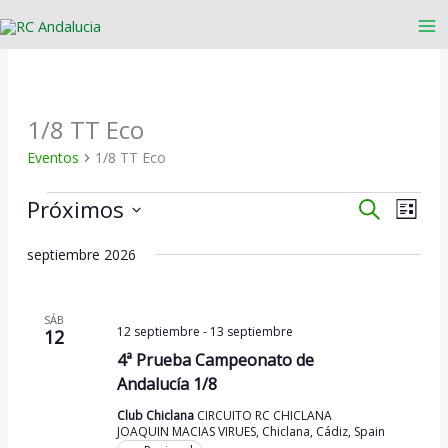
Ir
al
contenido
1/8 TT Eco
Eventos
1/8 TT Eco
Eventos
Próximos
Navegación
Naveg
Buscar
Lista
de
de
Selecciona
búsqueda
vistas
la
septiembre 2026
fecha.
y
de
vistas
Event
SÁB
de
12 septiembre
-
13 septiembre
12
Eventos
4ª Prueba Campeonato de
Andalucía 1/8
Club Chiclana
CIRCUITO RC CHICLANA
JOAQUIN MACIAS VIRUES, Chiclana, Cádiz, Spain