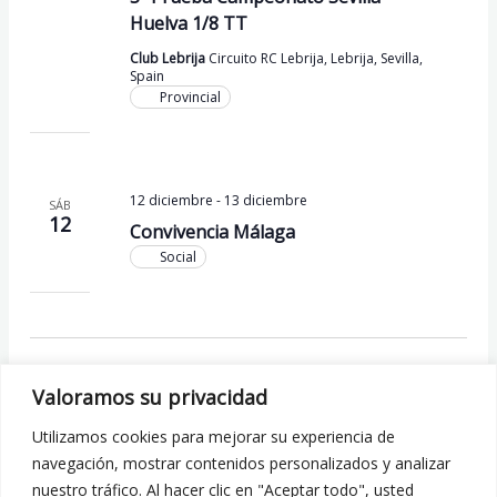
Huelva 1/8 TT
Club Lebrija
Circuito RC Lebrija, Lebrija, Sevilla,
Spain
Provincial
12 diciembre
-
13 diciembre
SÁB
12
Convivencia Málaga
Social
Hoy
Eventos
Eventos
siguiente(s)
anterior(es)
Valoramos su privacidad
Utilizamos cookies para mejorar su experiencia de
Suscribirse al calendario
navegación, mostrar contenidos personalizados y analizar
nuestro tráfico. Al hacer clic en "Aceptar todo", usted