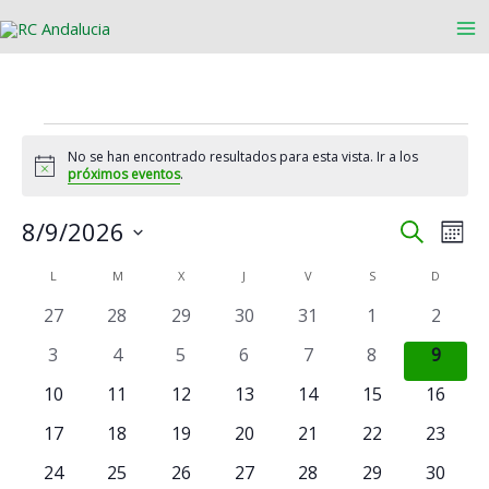
Ir
al
contenido
Eventos
No se han encontrado resultados para esta vista. Ir a los
Aviso
próximos eventos
.
8/9/2026
Navegación
Nave
Buscar
Mes
de
de
Selecciona
L
LUNES
M
MARTES
X
MIÉRCOLES
J
JUEVES
V
VIERNES
S
SÁBADO
D
DOMIN
Calendario
búsqueda
vista
la
fecha.
de
y
de
0
0
0
0
0
0
0
27
28
29
30
31
1
2
Eventos
vistas
Even
eventos
eventos
eventos
eventos
eventos
eventos
evento
0
0
0
0
0
0
0
3
4
5
6
7
8
9
de
eventos
eventos
eventos
eventos
eventos
eventos
evento
Eventos
0
0
0
0
0
0
0
10
11
12
13
14
15
16
eventos
eventos
eventos
eventos
eventos
eventos
evento
0
0
0
0
0
0
0
17
18
19
20
21
22
23
eventos
eventos
eventos
eventos
eventos
eventos
evento
0
0
0
0
0
0
0
24
25
26
27
28
29
30