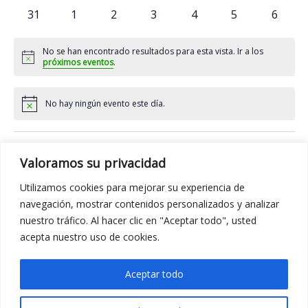
eventos
eventos
eventos
eventos
eventos
eventos
evento
0
0
0
0
0
0
0
31
1
2
3
4
5
6
eventos
eventos
eventos
eventos
eventos
eventos
evento
No se han encontrado resultados para esta vista. Ir a los
Aviso
próximos eventos
.
No hay ningún evento este día.
Aviso
Jul
Este mes
Sep
Valoramos su privacidad
Utilizamos cookies para mejorar su experiencia de
Suscribirse al calendario
navegación, mostrar contenidos personalizados y analizar
nuestro tráfico. Al hacer clic en "Aceptar todo", usted
acepta nuestro uso de cookies.
Aceptar todo